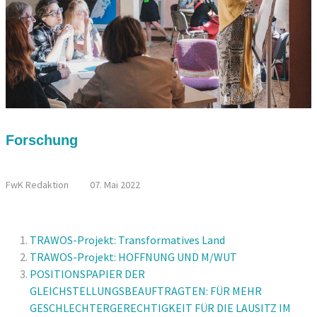
Forschung
FRAUEN.MACHEN.LAUSITZ - TREFFEN IN ALTDÖBERN
FwK Redaktion
07. Mai 2022
TRAWOS-Projekt: Transformatives Land
TRAWOS-Projekt: HOFFNUNG UND M/WUT
POSITIONSPAPIER DER
GLEICHSTELLUNGSBEAUFTRAGTEN: FÜR MEHR
GESCHLECHTERGERECHTIGKEIT FÜR DIE LAUSITZ IM