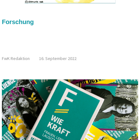
Forschung
KONFERENZ DER GLEICHSTELLUNGSBEAUFTRAGTEN:
STRUKTUR WANDEL DICH – STRUKTUR, WIR WANDELN
DICH! MEHR GESCHLECHTERGERECHTIGKEIT IM
STRUKTURWANDEL
FwK Redaktion
16. September 2022