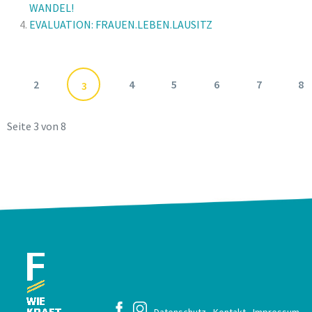
WANDEL!
EVALUATION: FRAUEN.LEBEN.LAUSITZ
2
4
5
6
7
8
3
Seite 3 von 8