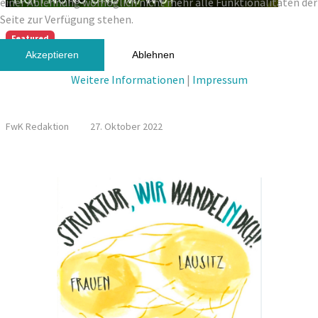
einer Ablehnung womöglich nicht mehr alle Funktionalitäten der
Seite zur Verfügung stehen.
Featured
Forschung
Akzeptieren
Ablehnen
PODCAST: HOFFNUNG UND M/WUT – DEMOKRATISCHE
Weitere Informationen
|
Impressum
TEILHABE UND GESELLSCHAFTLICHE GESTALTUNG AUS
SICHT VON JUGENDLICHEN
FwK Redaktion
27. Oktober 2022