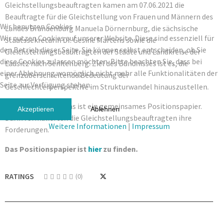
Gleichstellungsbeauftragten kamen am 07.06.2021 die
Beauftragte für die Gleichstellung von Frauen und Männern des
Wir benutzen Cookies
Landes Brandenburg Manuela Dörnernburg, die sächsische
Wir nutzen Cookies auf unserer Website. Diese sind essenziell für
Staatssekretärin Dr. Gesine Märtens sowie die
den Betrieb dieser Seite. Sie können selbst entscheiden, ob Sie
Gleichstellungsbeauftragten der Städte und Landkreise der
diese Cookies zulassen möchten. Bitte beachten Sie, dass bei
Lausitz nach Senftenberg. Ziel des Bündnisses ist es, die
einer Ablehnung womöglich nicht mehr alle Funktionalitäten der
grenzüberschreitende Bedeutung der
Seite zur Verfügung stehen.
Geschlechterperspektive im Strukturwandel hinauszustellen.
Ergebnis des Treffens ist ein gemeinsames Positionspapier.
Akzeptieren
Ablehnen
Darin formulierten die Gleichstellungsbeauftragten ihre
Weitere Informationen
|
Impressum
Forderungen.
Das Positionspapier ist
hier
zu finden.
RATINGS
(0)