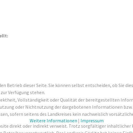
llt:
den Betrieb dieser Seite. Sie können selbst entscheiden, ob Sie di
 zur Verfügung stehen.
rektheit, Vollständigkeit oder Qualität der bereitgestellten Inf
e Nutzung oder Nichtnutzung der dargebotenen Informationen bzw.
en, sofern seitens des Landkreises kein nachweislich vorsätzliche
Weitere Informationen
|
Impressum
ebsite direkt oder indirekt verweist. Trotz sorgfältiger inhaltlich