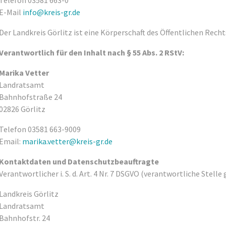
Telefon 03581 663-0
E-Mail
info@kreis-gr.de
Der Landkreis Görlitz ist eine Körperschaft des Öffentlichen Rech
Verantwortlich für den Inhalt nach § 55 Abs. 2 RStV:
Marika Vetter
Landratsamt
Bahnhofstraße 24
02826 Görlitz
Telefon 03581 663-9009
Email:
marika.vetter@kreis-gr.de
Kontaktdaten und Datenschutzbeauftragte
Verantwortlicher i. S. d. Art. 4 Nr. 7 DSGVO (verantwortliche Stell
Landkreis Görlitz
Landratsamt
Bahnhofstr. 24