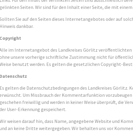
Links. Für den Inhalt der verlinkten Seiten sind ausschließlich der
gelinkten Seiten. Wir sind für den Inhalt einer Seite, die mit einem
Sollten Sie auf den Seiten dieses Internetangebotes oder auf solch
Hinweis dankbar.
Copyright
Alle im Internetangebot des Landkreises Görlitz veröffentlichten 
ohne unsere vorherige schriftliche Zustimmung nicht für öffentlic
Weise benutzt werden. Es gelten die gesetzlichen Copyright-Be
Datenschutz
Es gelten die Datenschutzbedingungen des Landkreises Görlitz. 
erwünscht. Um Missbrauch der Kommentarfunktion vorzubeugen i
geschehen freiwillig und werden in keiner Weise überprüft, die 
der User-Erkennung gespeichert.
Wir weisen darauf hin, dass Name, angegebene Website und Komme
und an keine Dritte weitergegeben. Wir behalten uns vor Komment