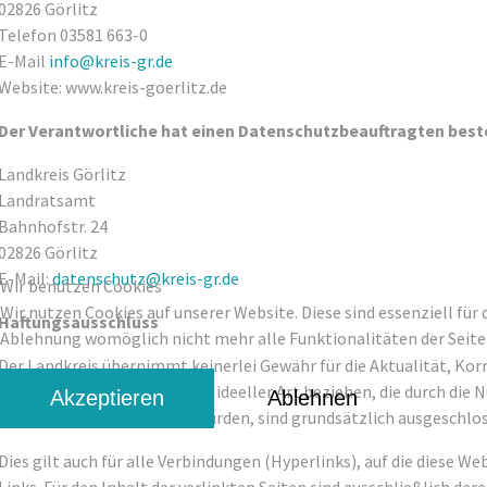
02826 Görlitz
Telefon 03581 663-0
E-Mail
info@kreis-gr.de
Website: www.kreis-goerlitz.de
Der Verantwortliche hat einen Datenschutzbeauftragten beste
Landkreis Görlitz
Landratsamt
Bahnhofstr. 24
02826 Görlitz
E-Mail:
datenschutz@kreis-gr.de
Wir benutzen Cookies
Wir nutzen Cookies auf unserer Website. Diese sind essenziell für 
Haftungsausschluss
Ablehnung womöglich nicht mehr alle Funktionalitäten der Seite
Der Landkreis übernimmt keinerlei Gewähr für die Aktualität, Kor
auf Schäden materieller oder ideeller Art beziehen, die durch di
Akzeptieren
Ablehnen
Informationen verursacht wurden, sind grundsätzlich ausgeschloss
Dies gilt auch für alle Verbindungen (Hyperlinks), auf die diese W