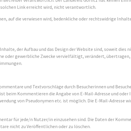
en Betreiber verantwortlich. Der Landkreis Görlitz hat keinen Einf
 solchen Link erreicht wird, nicht verantwortlich.
en, auf die verwiesen wird, bedenkliche oder rechtswidrige Inhalte
Inhalte, der Aufbau und das Design der Website sind, soweit dies 
he oder gewerbliche Zwecke vervielfältigt, verändert, übertragen,
stimmungen.
Kommentare und Textvorschläge durch Besucherinnen und Besucher,
st beim Kommentieren die Angabe von E-Mail-Adresse und oder 
Verwendung von Pseudonymen etc. ist möglich. Die E-Mail-Adresse
ntar für jede/n Nutzer/in einzusehen sind. Die Daten der Komme
are nicht zu Veröffentlichen oder zu löschen.