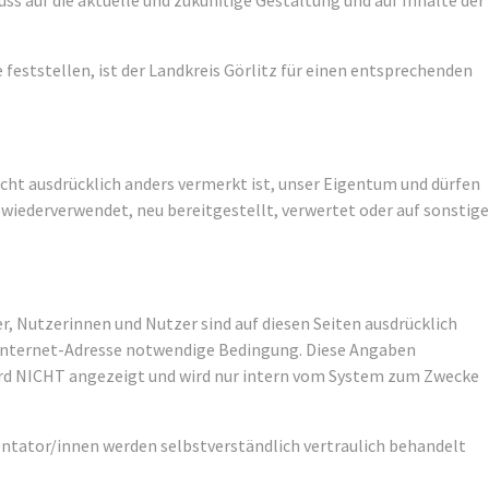
luss auf die aktuelle und zukünftige Gestaltung und auf Inhalte der
 feststellen, ist der Landkreis Görlitz für einen entsprechenden
nicht ausdrücklich anders vermerkt ist, unser Eigentum und dürfen
 wiederverwendet, neu bereitgestellt, verwertet oder auf sonstige
 Nutzerinnen und Nutzer sind auf diesen Seiten ausdrücklich
Internet-Adresse notwendige Bedingung. Diese Angaben
 wird NICHT angezeigt und wird nur intern vom System zum Zwecke
ntator/innen werden selbstverständlich vertraulich behandelt