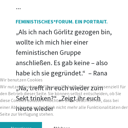
...
FEMINISTISCHES*FORUM. EIN PORTRAIT.
„Als ich nach Görlitz gezogen bin,
wollte ich mich hier einer
feministischen Gruppe
anschließen. Es gab keine – also
habe ich sie gegründet.“ – Rana
Wir benutzen Cookies
„Na, trefft ihr euch wieder zum
Wir nutzen Cookies auf unserer Website. Diese sind essenziell für
den Betrieb dieser Seite. Sie können selbst entscheiden, ob Sie
Sekt trinken?“ „Zeigt ihr euch
diese Cookies zulassen möchten. Bitte beachten Sie, dass bei
heute wieder
einer Ablehnung womöglich nicht mehr alle Funktionalitäten der
Seite zur Verfügung stehen.
...