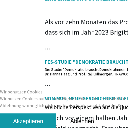
Als vor zehn Monaten das Pr
dass sich im Jahr 2023 Brigit
...
FES-STUDIE "DEMOKRATIE BRAUCH
Die Studie "Demokratie braucht Demokratinnen. Ba
Dr. Hanna Haag und Prof. Raj Kollmorgen, TRAWOS
...
Wir benutzen Cookies
VOM MUT, NEUE GESCHICHTEN ZU 
Wir nutzen Cookies auf unserer Website. Diese sind essenziell für 
Ablehnung womöglich nicht mehr alle Funktionalitäten der Seite
Weibliche Perspektiven auf die (jü
Als ich vor einem halben Ja
Akzeptieren
Ablehnen