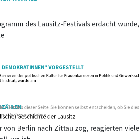
ogramm des Lausitz-Festivals erdacht wurde,
te
T DEMOKRATINNEN" VORGESTELLT
rrieren der politischen Kultur für Frauenkarrieren in Politik und Gewerksc
-Institut, wurde am
ERZÄHLEN
den Betrieb dieser Seite. Sie können selbst entscheiden, ob Sie di
 zur Verfügung stehen.
dische) Geschichte der Lausitz
hr von Berlin nach Zittau zog, reagierten vi