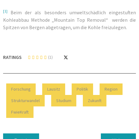
[1]
Beim der als besonders umweltschädlich eingestuften
Kohleabbau Methode „Mountain Top Removal“ werden die
Spitzen von Bergen abgetragen, um die Kohle freizulegen.
RATINGS
(1)
Forschung
Lausitz
Politik
Region
Strukturwandel
Studium
Zukunft
FwieKraft