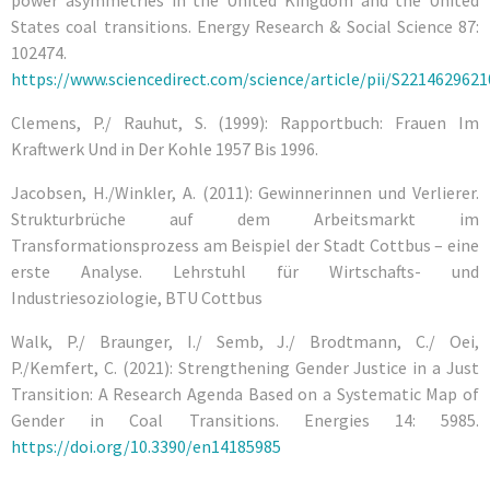
power asymmetries in the United Kingdom and the United
States coal transitions. Energy Research & Social Science 87:
102474.
https://www.sciencedirect.com/science/article/pii/S221462962
Clemens, P./ Rauhut, S. (1999): Rapportbuch: Frauen Im
Kraftwerk Und in Der Kohle 1957 Bis 1996.
Jacobsen, H./Winkler, A. (2011): Gewinnerinnen und Verlierer.
Strukturbrüche auf dem Arbeitsmarkt im
Transformationsprozess am Beispiel der Stadt Cottbus – eine
erste Analyse. Lehrstuhl für Wirtschafts- und
Industriesoziologie, BTU Cottbus
Walk, P./ Braunger, I./ Semb, J./ Brodtmann, C./ Oei,
P./Kemfert, C. (2021): Strengthening Gender Justice in a Just
Transition: A Research Agenda Based on a Systematic Map of
Gender in Coal Transitions. Energies 14: 5985.
https://doi.org/10.3390/en14185985