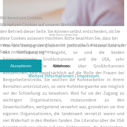
Wir benutzen Cookies
Wir nutzen Cookies auf unserer Website. Diese sind essenziell für
den Betrieb dieser Seite. Sie können selbst entscheiden, ob Sie
Autor Marius Koepchen
diese Cookies zulassen möchten. Bitte beachten Sie, dass bei
einer Ablehnung womöglich nicht mehr alle Funktionalitäten der
Was den Beitrag der Frauen im politischen Prozess rund um
Seite zur Verfügung stehen.
den Kohleausstieg angeht, so sind die beiden
Fallstudienländer, Großbritannien und die USA, sehr
unterschiedlich. Die Literatur über Großbritannien
Akzeptieren
Ablehnen
konzentriert sich hauptsächlich auf die Rolle der Frauen bei
Weitere Informationen
|
Impressum
Bergarbeiterstreiks. Sie wollten die Kohlearbeiter in ihrem
Bemühen unterstützen, so viele Kohlebergwerke wie möglich
vor der Schließung zu bewahren. Weil für sie der Zugang zu
wichtigen Organisationen, insbesondere zu den
Gewerkschaften, weitgehend verwehrt war, gründeten sie ihre
eigenen Organisationen, die landesweit vernetzt waren und
viel Widerhall in den Medien fanden. Die Literatur über die USA