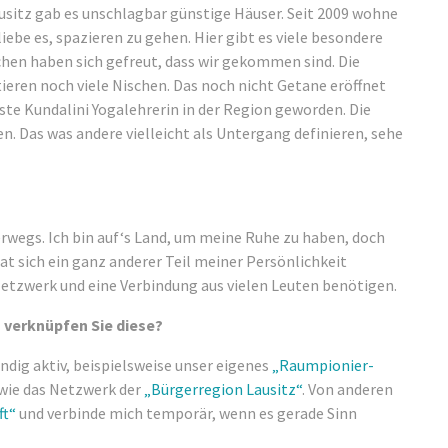
Lausitz gab es unschlagbar günstige Häuser. Seit 2009 wohne
 liebe es, spazieren zu gehen. Hier gibt es viele besondere
chen haben sich gefreut, dass wir gekommen sind. Die
tieren noch viele Nischen. Das noch nicht Getane eröffnet
erste Kundalini Yogalehrerin in der Region geworden. Die
. Das was andere vielleicht als Untergang definieren, sehe
rwegs. Ich bin auf‘s Land, um meine Ruhe zu haben, doch
at sich ein ganz anderer Teil meiner Persönlichkeit
Netzwerk und eine Verbindung aus vielen Leuten benötigen.
 verknüpfen Sie diese?
ndig aktiv, beispielsweise unser eigenes
„Raumpionier-
wie das Netzwerk der
„Bürgerregion Lausitz“
. Von anderen
ft“
und verbinde mich temporär, wenn es gerade Sinn