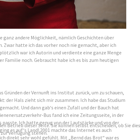
ne ganz andere Möglichkeit, nämlich Geschichten über
n. Zwar hatte ich das vorher noch nie gemacht, aber ich
 plötzlich war ich Autorin und verdiente eine ganze Menge
r Familie noch. Gebraucht habe ich es bis zum heutigen
 Gründen der Vernunft ins Institut zurück, um zu schauen,
t: der Hals zieht sich mir zusammen. Ich habe das Studium
gemacht. Und dann gab‘s einen Zufall und der Bauch hat
ienenersatzverkehr-Bus fand ich eine Zeitungsseite, in der
s passte. Ich hatte genug von der Lautstärke und von der
den Betrieb dieser Seite. Sie können selbst entscheiden, ob Sie di
ging es auf‘s Land! 2001 machte das Internet es auch
 zur Verfügung stehen.
ch direkt sehr wohl gefühlt. Mit „Bernd das Brot“ war es