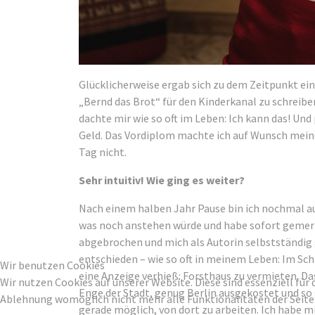
Glücklicherweise ergab sich zu dem Zeitpunkt ei
„Bernd das Brot“ für den Kinderkanal zu schreibe
dachte mir wie so oft im Leben: Ich kann das! Und
Geld. Das Vordiplom machte ich auf Wunsch meine
Tag nicht.
Sehr intuitiv! Wie ging es weiter?
Nach einem halben Jahr Pause bin ich nochmal aus
was noch anstehen würde und habe sofort gemerk
abgebrochen und mich als Autorin selbstständig 
entschieden – wie so oft in meinem Leben: Im Sch
Wir benutzen Cookies
eine Anzeige verhieß: Forsthaus zu vermieten. Da
Wir nutzen Cookies auf unserer Website. Diese sind essenziell für 
Enge der Stadt, genug Berlin ausgekostet und so 
Ablehnung womöglich nicht mehr alle Funktionalitäten der Seite
gerade möglich, von dort zu arbeiten. Ich habe mi