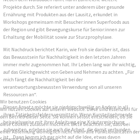
Projekte durch. Sie referiert unter anderem über gesunde
Ernährung mit Produkten aus der Lausitz, erkundet in
Workshops gemeinsam mit Besucher:innen Superfoods aus
der Region und gibt Bewegungskurse für Senior:innen zur
Erhaltung der Mobilität sowie zur Sturzprophylaxe.
Mit Nachdruck berichtet Karin, wie froh sie darüber ist, dass
das Bewusstsein für Nachhaltigkeit in den letzten Jahren
immer mehr zugenommen hat. Ihr Leben lang war ihr wichtig,
auf das Gleichgewicht von Geben und Nehmen zu achten. „Für
mich fängt die Nachhaltigkeit bei der
verantwortungsbewussten Verwendung von all unseren
Ressourcen an“.
Wir benutzen Cookies
Diesen Ansatz möchte sie niedrigschwellig an Andere in all
Wir nutzen Cookies auf unserer Website. Diese sind essenziell für
ihren Tätigkeitsfeldern vermitteln. Wenn Kursteilnehmende
den Betrieb dieser Seite. Sie können selbst entscheiden, ob Sie
beispielsweise mit ihrer Anleitung eine Kräutermischung
diese Cookies zulassen möchten. Bitte beachten Sie, dass bei
zubereiten, erleben sie auch die Arbeit, die damit verbunden
einer Ablehnung womöglich nicht mehr alle Funktionalitäten der
ist. „Dann komm ich gar nicht auf die Idee, etwas davon
Seite zur Verfügung stehen.