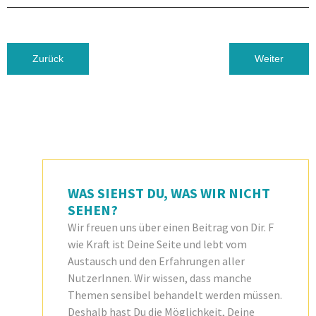
Vorheriger Beitrag: Das Schöne vor unserer Haustür
Nächster Beit
Zurück
Weiter
WAS SIEHST DU, WAS WIR NICHT
SEHEN?
Wir freuen uns über einen Beitrag von Dir. F
wie Kraft ist Deine Seite und lebt vom
Austausch und den Erfahrungen aller
NutzerInnen. Wir wissen, dass manche
Themen sensibel behandelt werden müssen.
Deshalb hast Du die Möglichkeit, Deine