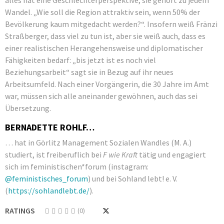
alles hat eine Geschlechterperspektive, sie gehört zu jedem
Wandel. „Wie soll die Region attraktiv sein, wenn 50% der
Bevölkerung kaum mitgedacht werden?“. Insofern weiß Fränzi
Straßberger, dass viel zu tun ist, aber sie weiß auch, dass es
einer realistischen Herangehensweise und diplomatischer
Fähigkeiten bedarf: „bis jetzt ist es noch viel
Beziehungsarbeit“ sagt sie in Bezug auf ihr neues
Arbeitsumfeld. Nach einer Vorgängerin, die 30 Jahre im Amt
war, müssen sich alle aneinander gewöhnen, auch das sei
Übersetzung.
BERNADETTE ROHLF…
… hat in Görlitz Management Sozialen Wandles (M. A.)
studiert, ist freiberuflich bei
F wie Kraft
tätig und engagiert
sich im feministischen*forum (instagram:
@feministisches_forum
) und bei Sohland lebt! e. V.
(
https://sohlandlebt.de/
).
RATINGS
(0)