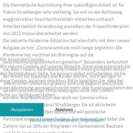
Die thematische Ausrichtung ihrer zukünftigen Arbeit ist für
Fränzi Straßberger sehr vielfältig. Sie will an der Auflösung
enggestrickter Geschlechterbilder mitwirken und auch
innerbetrieblich Veränderung anstoßen: der Frauenförderplan
von 2012 müsse überarbeitet werden.
Die aktuelle Pandemie-Situation hat ebenfalls mit ihrer neuen
Aufgabe zu tun: „Corona wird uns noch lange begleiten. Die
Pandemie hat nochmal ein Brennglas auf die
Wir benutzen Cookies
Geschlechterungleichheiten gehalten“. Besonders befürchtet
Wir nutzen Cookies auf unserer Website. Diese sind essenziell für
sie, dass Frauen, die erwiesenermaßen einen größeren Anteil
den Betrieb dieser Seite. Sie können selbst entscheiden, ob Sie
der Arbeit für Haushalt und Kinder leisten, noch weniger in
diese Cookies zulassen möchten. Bitte beachten Sie, dass bei
öffentlichen Diskursen präsent sind und dadurch unsichtbar
einer Ablehnung womöglich nicht mehr alle Funktionalitäten der
werden und wichtige Entscheidungen nicht mit treffen
Seite zur Verfügung stehen.
können. Repräsentation war auch vor Corona schon
Herzensthema für Fränzi Straßberger. Sie ist aktiv beim
Akzeptieren
Ablehnen
Frauen.Wahl.LOKAL Oberlausitz und will politische
Partizipation von Frauen fördern. Alarmierend sind dabei die
Weitere Informationen
|
Impressum
Zahlen: nur ca. 20% der Mitglieder im Gemeinderat Bautzen