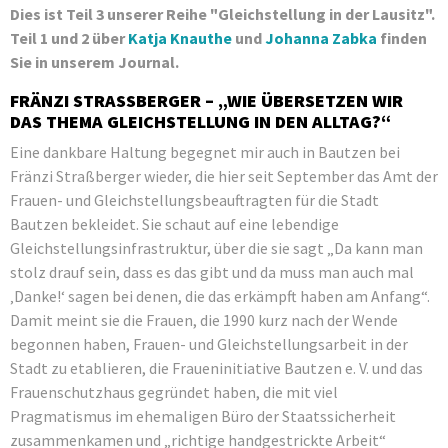
Dies ist Teil 3 unserer Reihe "Gleichstellung in der Lausitz".
Teil 1 und 2 über
Katja Knauthe
und
Johanna Zabka
finden
Sie in unserem Journal.
FRÄNZI STRASSBERGER – „WIE ÜBERSETZEN WIR D
AS THEMA GLEICHSTELLUNG IN DEN ALLTAG?“
Eine dankbare Haltung begegnet mir auch in Bautzen bei
Fränzi Straßberger wieder, die hier seit September das Amt der
Frauen- und Gleichstellungsbeauftragten für die Stadt
Bautzen bekleidet. Sie schaut auf eine lebendige
Gleichstellungsinfrastruktur, über die sie sagt „Da kann man
stolz drauf sein, dass es das gibt und da muss man auch mal
‚Danke!‘ sagen bei denen, die das erkämpft haben am Anfang“.
Damit meint sie die Frauen, die 1990 kurz nach der Wende
begonnen haben, Frauen- und Gleichstellungsarbeit in der
Stadt zu etablieren, die Fraueninitiative Bautzen e. V. und das
Frauenschutzhaus gegründet haben, die mit viel
Pragmatismus im ehemaligen Büro der Staatssicherheit
zusammenkamen und „richtige handgestrickte Arbeit“