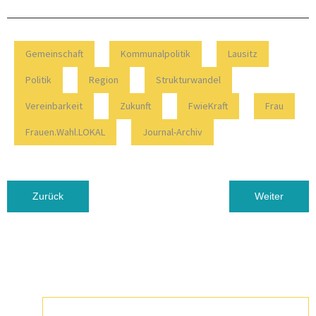
Gemeinschaft
Kommunalpolitik
Lausitz
Politik
Region
Strukturwandel
Vereinbarkeit
Zukunft
FwieKraft
Frau
Frauen.Wahl.LOKAL
Journal-Archiv
Vorheriger Beitrag: (Ver)Kommen, (Dran)Bleiben und (Ab)Gehen 
Nächster Beitra
Zurück
Weiter