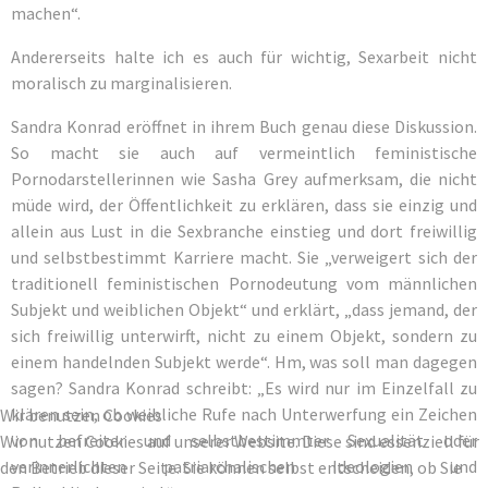
machen“.
Andererseits halte ich es auch für wichtig, Sexarbeit nicht
moralisch zu marginalisieren.
Sandra Konrad eröffnet in ihrem Buch genau diese Diskussion.
So macht sie auch auf vermeintlich feministische
Pornodarstellerinnen wie Sasha Grey aufmerksam, die nicht
müde wird, der Öffentlichkeit zu erklären, dass sie einzig und
allein aus Lust in die Sexbranche einstieg und dort freiwillig
und selbstbestimmt Karriere macht. Sie „verweigert sich der
traditionell feministischen Pornodeutung vom männlichen
Subjekt und weiblichen Objekt“ und erklärt, „dass jemand, der
sich freiwillig unterwirft, nicht zu einem Objekt, sondern zu
einem handelnden Subjekt werde“. Hm, was soll man dagegen
sagen? Sandra Konrad schreibt: „Es wird nur im Einzelfall zu
klären sein, ob weibliche Rufe nach Unterwerfung ein Zeichen
Wir benutzen Cookies
von befreiter und selbstbestimmter Sexualität oder
Wir nutzen Cookies auf unserer Website. Diese sind essenziell für
verinnerlichten patriarchalischen Ideologien und
den Betrieb dieser Seite. Sie können selbst entscheiden, ob Sie