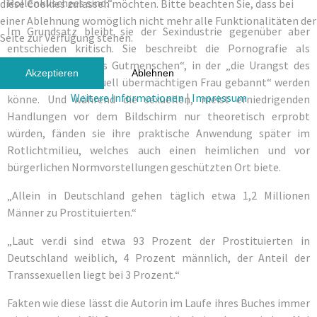
Rollenklischees sind.“
diese Cookies zulassen möchten. Bitte beachten Sie, dass bei
einer Ablehnung womöglich nicht mehr alle Funktionalitäten der
Im Grundsatz bleibt sie der Sexindustrie gegenüber aber
Seite zur Verfügung stehen.
entschieden kritisch. Sie beschreibt die Pornografie als
„Erholungszone des Gutmenschen“, in der „die Urangst des
Akzeptieren
Ablehnen
Mannes vor der sexuell übermächtigen Frau gebannt“ werden
Weitere Informationen
|
Impressum
könne. Und während die sexuellen, meist erniedrigenden
Handlungen vor dem Bildschirm nur theoretisch erprobt
würden, fänden sie ihre praktische Anwendung später im
Rotlichtmilieu, welches auch einen heimlichen und vor
bürgerlichen Normvorstellungen geschützten Ort biete.
„Allein in Deutschland gehen täglich etwa 1,2 Millionen
Männer zu Prostituierten.“
„Laut ver.di sind etwa 93 Prozent der Prostituierten in
Deutschland weiblich, 4 Prozent männlich, der Anteil der
Transsexuellen liegt bei 3 Prozent.“
Fakten wie diese lässt die Autorin im Laufe ihres Buches immer