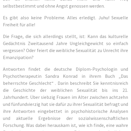
selbstbestimmt und ohne Angst genossen werden.
Es gibt also keine Probleme. Alles erledigt. Juhu! Sexuelle
Freiheit für alle!
Die Frage, die sich allerdings stellt, ist: Kann das kulturelle
Gedächtnis Zweitausend Jahre Ungleichgewicht so einfach
vergessen? Oder feiert die weibliche Sexualität zu Unrecht ihre
Emanzipation?
Antworten findet die deutsche Diplom-Psychologin und
Psychotherapeutin Sandra Konrad in ihrem Buch „Das
beherrschte Geschlecht“ . Darin beschreibt Sie kenntnisreich
die Geschichte der weiblichen Sexualität bis ins 21.
Jahrhundert. Über siebzig Frauen im Alter zwischen achtzehn
und fünfundvierzig hat sie dafür zu ihrer Sexualität befragt und
ihre Antworten eingebettet in psychohistorische Analysen
und aktuelle Ergebnisse der sozialwissenschaftlichen
Forschung. Was dabei herauskam ist, wie ich finde, eine wahre