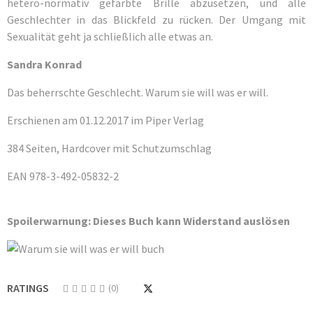
hetero-normativ gefärbte Brille abzusetzen, und alle
Geschlechter in das Blickfeld zu rücken. Der Umgang mit
Sexualität geht ja schließlich alle etwas an.
Sandra Konrad
Das beherrschte Geschlecht. Warum sie will was er will.
Erschienen am 01.12.2017 im Piper Verlag
384 Seiten, Hardcover mit Schutzumschlag
EAN 978-3-492-05832-2
Spoilerwarnung: Dieses Buch kann Widerstand auslösen
RATINGS
(0)