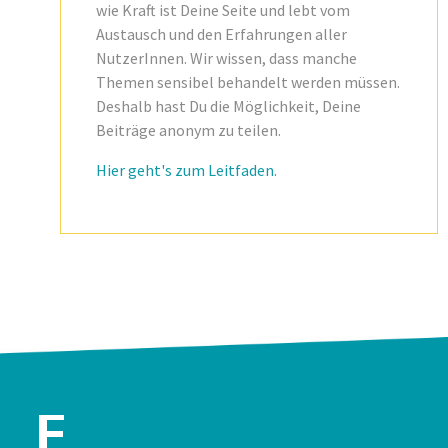
wie Kraft ist Deine Seite und lebt vom
Austausch und den Erfahrungen aller
NutzerInnen. Wir wissen, dass manche
Themen sensibel behandelt werden müssen.
Deshalb hast Du die Möglichkeit, Deine
Beiträge anonym zu teilen.
Hier geht's zum Leitfaden.