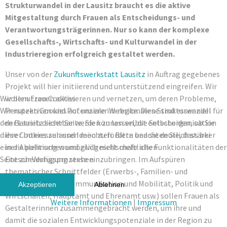
Strukturwandel in der Lausitz braucht es die aktive
Mitgestaltung durch Frauen als Entscheidungs- und
Verantwortungsträgerinnen. Nur so kann der komplexe
Gesellschafts-, Wirtschafts- und Kulturwandel in der
Industrieregion erfolgreich gestaltet werden.
Unser von der
Zukunftswerkstatt Lausitz
in Auftrag gegebenes
Projekt will hier initiierend und unterstützend eingreifen. Wir
Wir benutzen Cookies
wollen Frauen aktivieren und vernetzen, um deren Probleme,
Wir nutzen Cookies auf unserer Website. Diese sind essenziell für
Perspektiven und Potenziale im regionalen Strukturwandel
den Betrieb dieser Seite. Sie können selbst entscheiden, ob Sie
der Lausitz sichtbar werden zu lassen, die Selbstorganisation
diese Cookies zulassen möchten. Bitte beachten Sie, dass bei
ihrer Interessen und Ideen zu fördern und sie deutlich stärker
einer Ablehnung womöglich nicht mehr alle Funktionalitäten der
in die politischen und zivilgesellschaftlichen
Seite zur Verfügung stehen.
Entscheidungsprozesse einzubringen. Im Aufspüren
thematischer Schnittfelder (Erwerbs-, Familien- und
Haushaltsarbeit, Kommunikation und Mobilität, Politik und
Akzeptieren
Ablehnen
Wirtschaften, Hauptamt und Ehrenamt usw.) sollen Frauen als
Weitere Informationen
|
Impressum
Gestalterinnen zusammengebracht werden, um ihre und
damit die sozialen Entwicklungspotenziale in der Region zu