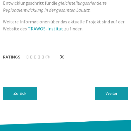
Entwicklungsschritt für die
gleichstellungsorientierte
Regionalentwicklung in der gesamten Lausitz
.
Weitere Informationen über das aktuelle Projekt sind auf der
Website des
TRAWOS-Institut
zu finden.
RATINGS
(0)
Vorheriger Beitrag: AUFTAKTTREFFEN F WIE KRAFT – FRA
Nächster Be
Zurück
Weiter