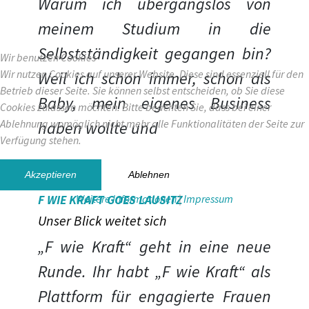
Warum ich übergangslos von
meinem Studium in die
Selbstständigkeit gegangen bin?
Wir benutzen Cookies
Wir nutzen Cookies auf unserer Website. Diese sind essenziell für den
Weil ich schon immer, schon als
Betrieb dieser Seite. Sie können selbst entscheiden, ob Sie diese
Baby, mein eigenes Business
Cookies zulassen möchten. Bitte beachten Sie, dass bei einer
Ablehnung womöglich nicht mehr alle Funktionalitäten der Seite zur
haben wollte und
Verfügung stehen.
...
Akzeptieren
Ablehnen
Weitere Informationen
|
Impressum
F WIE KRAFT GOES LAUSITZ
Unser Blick weitet sich
„F wie Kraft“ geht in eine neue
Runde. Ihr habt „F wie Kraft“ als
Plattform für engagierte Frauen