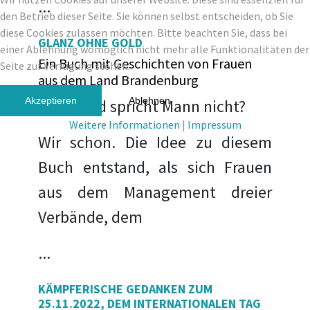
...
den Betrieb dieser Seite. Sie können selbst entscheiden, ob Sie
diese Cookies zulassen möchten. Bitte beachten Sie, dass bei
GLANZ OHNE GOLD
einer Ablehnung womöglich nicht mehr alle Funktionalitäten der
Ein Buch mit Geschichten von Frauen
Seite zur Verfügung stehen.
aus dem Land Brandenburg
Akzeptieren
Ablehnen
Über Geld spricht Mann nicht?
Weitere Informationen
|
Impressum
Wir schon. Die Idee zu diesem
Buch entstand, als sich Frauen
aus dem Management dreier
Verbände, dem
...
KÄMPFERISCHE GEDANKEN ZUM
25.11.2022, DEM INTERNATIONALEN TAG