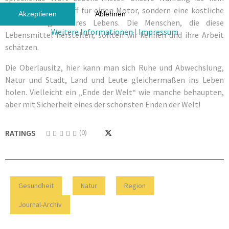
beliebiger Treibstoff für einen Motor, sondern eine köstliche
Akzeptieren
Ablehnen
Bereicherung unseres Lebens. Die Menschen, die diese
Weitere Informationen
|
Impressum
Lebensmittel herstellen, sollten wir kennen und ihre Arbeit
schätzen.
Die Oberlausitz, hier kann man sich Ruhe und Abwechslung,
Natur und Stadt, Land und Leute gleichermaßen ins Leben
holen. Vielleicht ein „Ende der Welt“ wie manche behaupten,
aber mit Sicherheit eines der schönsten Enden der Welt!
RATINGS
(0)
Gesundheit
Natur
Region
Journal-Archiv