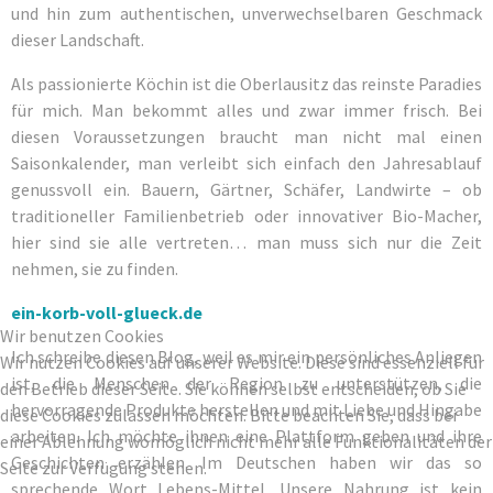
und hin zum authentischen, unverwechselbaren Geschmack
dieser Landschaft.
Als passionierte Köchin ist die Oberlausitz das reinste Paradies
für mich. Man bekommt alles und zwar immer frisch. Bei
diesen Voraussetzungen braucht man nicht mal einen
Saisonkalender, man verleibt sich einfach den Jahresablauf
genussvoll ein. Bauern, Gärtner, Schäfer, Landwirte – ob
traditioneller Familienbetrieb oder innovativer Bio-Macher,
hier sind sie alle vertreten… man muss sich nur die Zeit
nehmen, sie zu finden.
ein-korb-voll-glueck.de
Wir benutzen Cookies
Ich schreibe diesen Blog, weil es mir ein persönliches Anliegen
Wir nutzen Cookies auf unserer Website. Diese sind essenziell für
ist, die Menschen der Region zu unterstützen, die
den Betrieb dieser Seite. Sie können selbst entscheiden, ob Sie
hervorragende Produkte herstellen und mit Liebe und Hingabe
diese Cookies zulassen möchten. Bitte beachten Sie, dass bei
arbeiten. Ich möchte ihnen eine Plattform geben und ihre
einer Ablehnung womöglich nicht mehr alle Funktionalitäten der
Geschichten erzählen. Im Deutschen haben wir das so
Seite zur Verfügung stehen.
sprechende Wort Lebens-Mittel. Unsere Nahrung ist kein