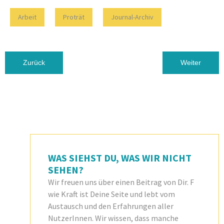
Arbeit
Proträt
Journal-Archiv
Vorheriger Beitrag: ÜBER VIELE BRÜCKEN MUSST DU G
Nächster Beit
Zurück
Weiter
WAS SIEHST DU, WAS WIR NICHT
SEHEN?
Wir freuen uns über einen Beitrag von Dir. F
wie Kraft ist Deine Seite und lebt vom
Austausch und den Erfahrungen aller
NutzerInnen. Wir wissen, dass manche