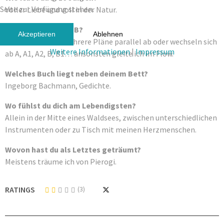
Seite zur Verfügung stehen.
Voller Liebe und voll in der Natur.
Hast du einen Plan B?
Akzeptieren
Ablehnen
Teilweise laufen mehrere Pläne parallel ab oder wechseln sich
Weitere Informationen
|
Impressum
ab A, A1, A2, B, B1… ansonsten gleite ich im Flow.
Welches Buch liegt neben deinem Bett?
Ingeborg Bachmann, Gedichte.
Wo fühlst du dich am Lebendigsten?
Allein in der Mitte eines Waldsees, zwischen unterschiedlichen
Instrumenten oder zu Tisch mit meinen Herzmenschen.
Wovon hast du als Letztes geträumt?
Meistens träume ich von Pierogi.
RATINGS
(3)