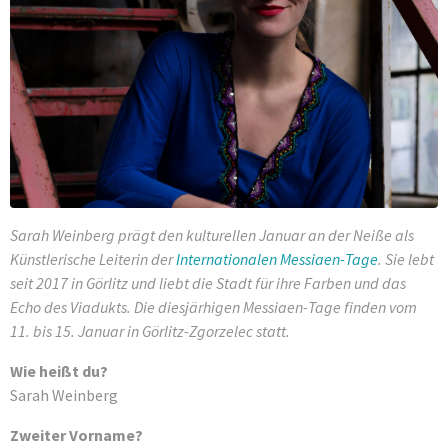
Sarah Weinberg prägt den kulturellen Januar an der Neiße als
Künstlerische Leiterin der
Internationalen Messiaen-Tage
. Sie lebt
seit 2017 in Görlitz und liebt die Stadt für ihre Farben und das
Echo des Viadukts. Die diesjärhigen Messiaen-Tage finden vom
11. bis 15. Januar in Görlitz-Zgorzelec statt.
Wie heißt du?
Sarah Weinberg
Zweiter Vorname?