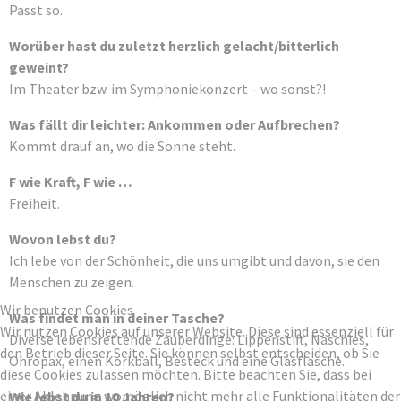
Passt so.
Worüber hast du zuletzt herzlich gelacht/bitterlich
geweint?
Im Theater bzw. im Symphoniekonzert – wo sonst?!
Was fällt dir leichter: Ankommen oder Aufbrechen?
Kommt drauf an, wo die Sonne steht.
F wie Kraft, F wie …
Freiheit.
Wovon lebst du?
Ich lebe von der Schönheit, die uns umgibt und davon, sie den
Menschen zu zeigen.
Wir benutzen Cookies
Was findet man in deiner Tasche?
Wir nutzen Cookies auf unserer Website. Diese sind essenziell für
Diverse lebensrettende Zauberdinge: Lippenstift, Naschies,
den Betrieb dieser Seite. Sie können selbst entscheiden, ob Sie
Ohropax, einen Korkball, Besteck und eine Glasflasche.
diese Cookies zulassen möchten. Bitte beachten Sie, dass bei
einer Ablehnung womöglich nicht mehr alle Funktionalitäten der
Wie lebst du in 10 Jahren?