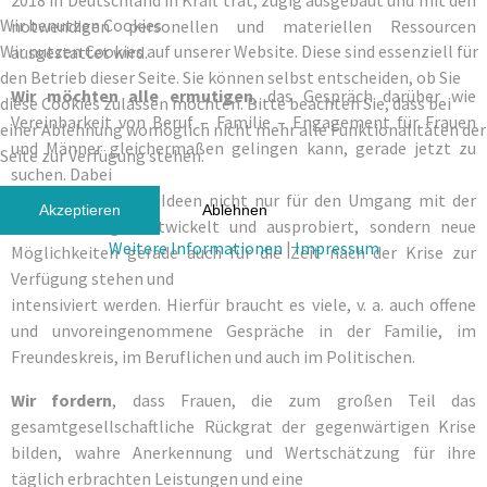
2018 in Deutschland in Kraft trat, zügig ausgebaut und mit den
Wir benutzen Cookies
notwendigen personellen und materiellen Ressourcen
Wir nutzen Cookies auf unserer Website. Diese sind essenziell für
ausgestattet wird.
den Betrieb dieser Seite. Sie können selbst entscheiden, ob Sie
Wir möchten alle ermutigen
, das Gespräch darüber wie
diese Cookies zulassen möchten. Bitte beachten Sie, dass bei
Vereinbarkeit von Beruf – Familie – Engagement für Frauen
einer Ablehnung womöglich nicht mehr alle Funktionalitäten der
und Männer gleichermaßen gelingen kann, gerade jetzt zu
Seite zur Verfügung stehen.
suchen. Dabei
können und sollen Ideen nicht nur für den Umgang mit der
Akzeptieren
Ablehnen
aktuellen Lage entwickelt und ausprobiert, sondern neue
Weitere Informationen
|
Impressum
Möglichkeiten gerade auch für die Zeit nach der Krise zur
Verfügung stehen und
intensiviert werden. Hierfür braucht es viele, v. a. auch offene
und unvoreingenommene Gespräche in der Familie, im
Freundeskreis, im Beruflichen und auch im Politischen.
Wir fordern
, dass Frauen, die zum großen Teil das
gesamtgesellschaftliche Rückgrat der gegenwärtigen Krise
bilden, wahre Anerkennung und Wertschätzung für ihre
täglich erbrachten Leistungen und eine