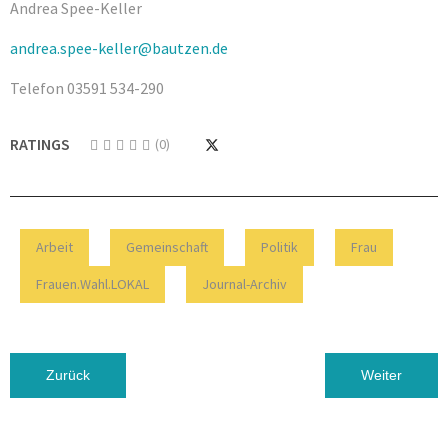
Andrea Spee-Keller
andrea.spee-keller@bautzen.de
Telefon 03591 534-290
RATINGS
(0)
Arbeit
Gemeinschaft
Politik
Frau
Frauen.Wahl.LOKAL
Journal-Archiv
Vorheriger Beitrag: EINSAMKEIT IN ZEITEN VON CORONA
Nächster B
Zurück
Weiter