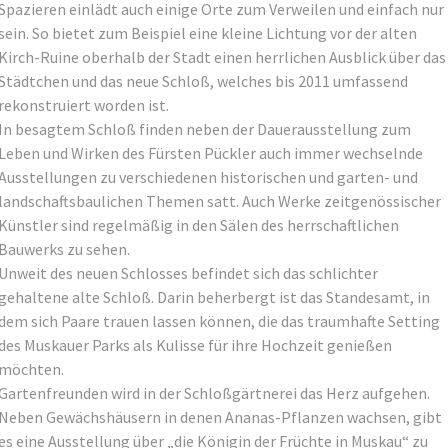
Spazieren einlädt auch einige Orte zum Verweilen und einfach nur
sein. So bietet zum Beispiel eine kleine Lichtung vor der alten
Kirch-Ruine oberhalb der Stadt einen herrlichen Ausblick über das
Städtchen und das neue Schloß, welches bis 2011 umfassend
rekonstruiert worden ist.
In besagtem Schloß finden neben der Dauerausstellung zum
Leben und Wirken des Fürsten Pückler auch immer wechselnde
Ausstellungen zu verschiedenen historischen und garten- und
landschaftsbaulichen Themen satt. Auch Werke zeitgenössischer
Künstler sind regelmäßig in den Sälen des herrschaftlichen
Bauwerks zu sehen.
Unweit des neuen Schlosses befindet sich das schlichter
gehaltene alte Schloß. Darin beherbergt ist das Standesamt, in
dem sich Paare trauen lassen können, die das traumhafte Setting
des Muskauer Parks als Kulisse für ihre Hochzeit genießen
möchten.
Gartenfreunden wird in der Schloßgärtnerei das Herz aufgehen.
Neben Gewächshäusern in denen Ananas-Pflanzen wachsen, gibt
es eine Ausstellung über „die Königin der Früchte in Muskau“ zu