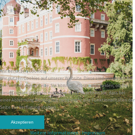
Wir benutzen Cookies
Wir nutzen Cookies auf unserer Website. Diese sind essenziell für
den Betrieb dieser Seite. Sie können selbst entscheiden, ob Sie
diese Cookies zulassen möchten. Bitte beachten Sie, dass bei
einer Ablehnung womöglich nicht mehr alle Funktionalitäten der
Seite zur Verfügung stehen.
Akzeptieren
Ablehnen
Weitere Informationen
|
Impressum