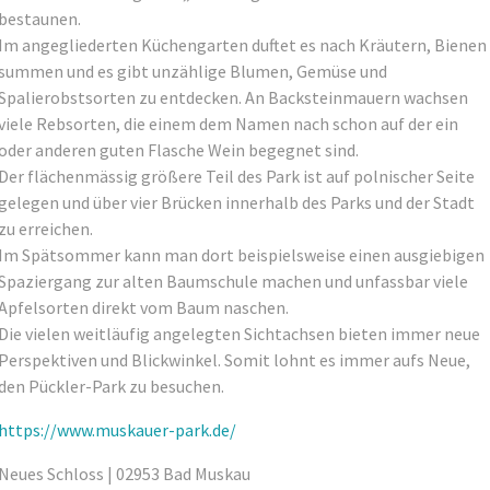
bestaunen.
Im angegliederten Küchengarten duftet es nach Kräutern, Bienen
summen und es gibt unzählige Blumen, Gemüse und
Spalierobstsorten zu entdecken. An Backsteinmauern wachsen
viele Rebsorten, die einem dem Namen nach schon auf der ein
oder anderen guten Flasche Wein begegnet sind.
Der flächenmässig größere Teil des Park ist auf polnischer Seite
gelegen und über vier Brücken innerhalb des Parks und der Stadt
zu erreichen.
Im Spätsommer kann man dort beispielsweise einen ausgiebigen
Spaziergang zur alten Baumschule machen und unfassbar viele
Apfelsorten direkt vom Baum naschen.
Die vielen weitläufig angelegten Sichtachsen bieten immer neue
Perspektiven und Blickwinkel. Somit lohnt es immer aufs Neue,
den Pückler-Park zu besuchen.
https://www.muskauer-park.de/
Neues Schloss | 02953 Bad Muskau