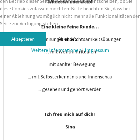
den Betrieb dieser Seite. Sie können selbst entscheiden, ob Sie
WildesWunderWeib!
diese Cookies zulassen möchten. Bitte beachten Sie, dass bei
einer Ablehnung womöglich nicht mehr alle Funktionalitäten der
Seite zur Verfügung stehen.
Eine kleine feine Runde…
... mit Entspannungs- und Achtsamkeitsübungen
Akzeptieren
Ablehnen
Weitere Informationen
|
Impressum
… mit Wohlfühlritualen
... mit sanfter Bewegung
... mit Selbsterkenntnis und Innenschau
... gesehen und gehört werden
Ich freu mich auf dich!
Sina