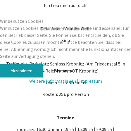
Ich freu mich auf dich!
Wir benutzen Cookies
Wir nutzen Cookies auf unserer Website. Diese sind essenziell für
Dein Wildes Wunder Weib
den Betrieb dieser Seite. Sie können selbst entscheiden, ob Sie
Sina
diese Cookies zulassen möchten. Bitte beachten Sie, dass bei
einer Ablehnung womöglich nicht mehr alle Funktionalitäten der
Seite zur Verfügung stehen.
Treffpunkt: Parkplatz Schloss Krobnitz (Am Friedenstal 5 in
02894 Reichenbach OT Krobnitz)
Akzeptieren
Ablehnen
Weitere Informationen
|
Impressum
Dauer: ca. 2 Stunden
Kosten: 25€ pro Person
Termine
montags 16:30 Uhr am 1.9.25 | 15.09.25 | 29.09.25 |