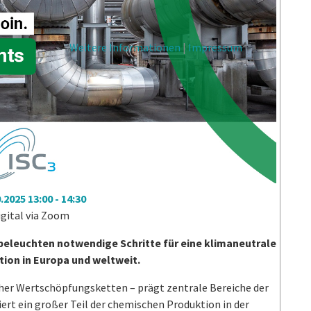
Weitere Informationen
|
Impressum
0.2025
13:00
-
14:30
gital via Zoom
 beleuchten notwendige Schritte für eine klimaneutrale
ion in Europa und weltweit.
her Wertschöpfungsketten – prägt zentrale Bereiche der
ert ein großer Teil der chemischen Produktion in der