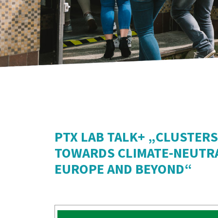
PTX LAB TALK+ „CLUSTERS
TOWARDS CLIMATE-NEUTRA
EUROPE AND BEYOND“