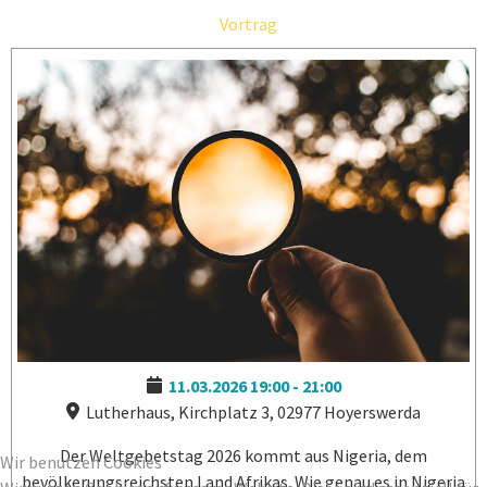
Vortrag
11.03.2026
19:00
-
21:00
Lutherhaus, Kirchplatz 3, 02977 Hoyerswerda
Der Weltgebetstag 2026 kommt aus Nigeria, dem
Wir benutzen Cookies
bevölkerungsreichsten Land Afrikas. Wie genau es in Nigeria