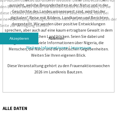
Wir nutzen Cookies auf unserer Website. Diese sind essenziell für
aussieht, welche Besonderheiten in der Natur und in der
den Betrieb dieser Seite. Sie können selbst entscheiden, ob Sie
Geschichte des Landes wissenswert sind, wird bei der
diese Cookies zulassen möchten. Bitte beachten Sie, dass bei
„digitalen“ Reise mit Bildern, Landkarten und Berichten
einer Ablehnung womöglich nicht mehr alle Funktionalitäten der
dargestellt. Wir werden über positive Entwicklungen
Seite zur Verfügung stehen.
sprechen, aber auch auf eine kaum ertragbare Gewalt in dem
westafrikanischen Land blicken. Seien Sie dabei und
Akzeptieren
Ablehnen
gewinnen Sie viele Informationen über Nigeria, die
Weitere Informationen
|
Impressum
Menschen, die Natur und die politischen Gegebenheiten.
Weiten Sie Ihren eigenen Blick.
Diese Veranstaltung gehört zu den Frauenaktionswochen
2026 im Landkreis Bautzen.
ALLE DATEN