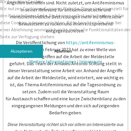
Wir benutzen Cookies
Angriffen betroffen sind. Nicht zuletzt, um Antifeminismus
Wir nutzen Cookies auf unserer Website. Diese sind essenziell für
in seiner Relevanz für antidemokratische und
den Betrieb dieser Seite. Sie können selbst entscheiden, ob Sie
menschenfeindliche Bestrebungen mehr ins öffentliche
diese Cookies zulassen möchten. Bitte beachten Sie, dass bei
Bewusstsein zu rücken und ihnen entsprechend
einer Ablehnung womöglich nicht mehr alle Funktionalitäten der
entgegenzutreten.
Seite zur Verfügung stehen.
Die Veröffentlichung von
https://antifeminismus-
melden.de/
im Februar 2023 hat zu einer Welle von
Akzeptieren
Ablehnen
medialen Angriffen auf die Arbeit der Meldestelle
Weitere Informationen
|
Impressum
geführt. Das Team der Amadeu Antonio Stiftung stellt in
dieser Veranstaltung seine Arbeit vor. Anhand der Angriffe
auf die Arbeit der Meldestelle, wird erörtert, wie wichtig es
ist, das Thema Antifeminismus auf die Tagesordnung zu
setzen. Zudem soll die Veranstaltung Raum
für Austausch schaffen und eine kurze Zwischenbilanz zu den
eingegangenen Meldungen und den sich aufzeigenden
Bedarfen geben.
Diese Veranstaltung richtet sich vor allem an Interessierte aus