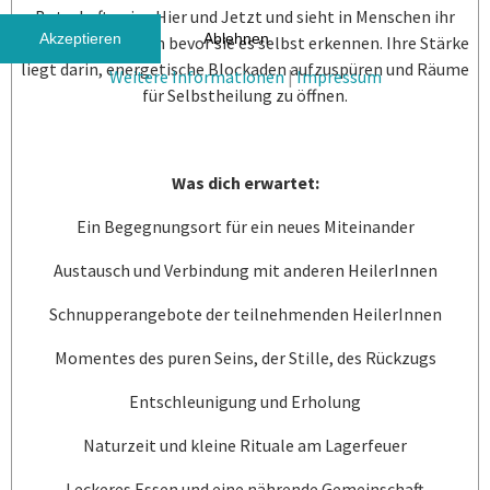
Botschaften ins Hier und Jetzt und sieht in Menschen ihr
Akzeptieren
Ablehnen
Potenzial, oft noch bevor sie es selbst erkennen. Ihre Stärke
liegt darin, energetische Blockaden aufzuspüren und Räume
Weitere Informationen
|
Impressum
für Selbstheilung zu öffnen.
Was dich erwartet:
Ein Begegnungsort für ein neues Miteinander
Austausch und Verbindung mit anderen HeilerInnen
Schnupperangebote der teilnehmenden HeilerInnen
Momentes des puren Seins, der Stille, des Rückzugs
Entschleunigung und Erholung
Naturzeit und kleine Rituale am Lagerfeuer
Leckeres Essen und eine nährende Gemeinschaft