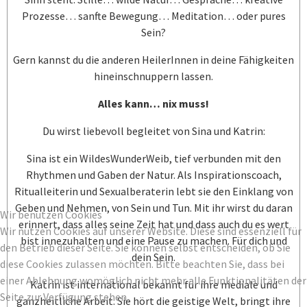
Prozesse… sanfte Bewegung… Meditation… oder pures
Sein?
Gern kannst du die anderen HeilerInnen in deine Fähigkeiten
hineinschnuppern lassen.
Alles kann… nix muss!
Du wirst liebevoll begleitet von Sina und Katrin:
Sina ist ein WildesWunderWeib, tief verbunden mit den
Rhythmen und Gaben der Natur. Als Inspirationscoach,
Ritualleiterin und Sexualberaterin lebt sie den Einklang von
Geben und Nehmen, von Sein und Tun. Mit ihr wirst du daran
Wir benutzen Cookies
erinnert, dass alles seine Zeit hat und dass auch du es wert
Wir nutzen Cookies auf unserer Website. Diese sind essenziell für
bist innezuhalten und eine Pause zu machen. Für dich und
den Betrieb dieser Seite. Sie können selbst entscheiden, ob Sie
dein Sein.
diese Cookies zulassen möchten. Bitte beachten Sie, dass bei
einer Ablehnung womöglich nicht mehr alle Funktionalitäten der
Katrin ist international bekannt für ihre mediale und
Seite zur Verfügung stehen.
ganzheitliche Arbeit. Sie hört die geistige Welt, bringt ihre