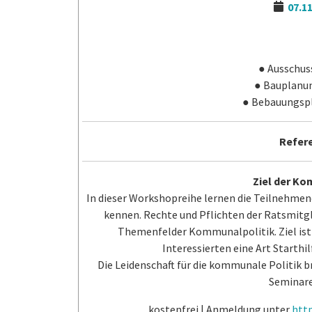
07.1
● Ausschus
● Bauplanu
● Bebauungspl
Refere
Ziel der K
In dieser Workshopreihe lernen die Teilnehm
kennen. Rechte und Pflichten der Ratsmitgl
Themenfelder Kommunalpolitik. Ziel ist e
Interessierten eine Art Starthi
Die Leidenschaft für die kommunale Politik br
Seminare
kostenfrei | Anmeldung unter
htt