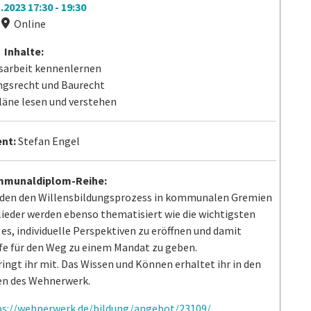
1.2023
17:30
-
19:30
Online
Inhalte:
sarbeit kennenlernen
ngsrecht und Baurecht
äne lesen und verstehen
nt:
Stefan Engel
ommunaldiplom-Reihe:
enden den Willensbildungsprozess in kommunalen Gremien
ieder werden ebenso thematisiert wie die wichtigsten
s, individuelle Perspektiven zu eröffnen und damit
lfe für den Weg zu einem Mandat zu geben.
ingt ihr mit. Das Wissen und Können erhaltet ihr in den
n des Wehnerwerk.
ps://wehnerwerk.de/bildung/angebot/23109/