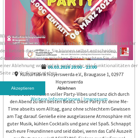
Wir benutzen Cookies
Wir nutzen Cookies auf unserer Website. Diese sind essenziell für
den Betrieb dieser Seite. Sie können selbst entscheiden, ob Sie
diese Cookies zulassen möchten. Bitte beachten Sie, dass bei
einer Ablehnung womöglich nicht mehr alle Funktionalitäten der
06.03.2026
20:00
-
23:00
Seite zur Verfügung stehen.
Kulturfabrik Hoyerswerda e.V., Braugasse 1, 02977
Hoyerswerda
Akzeptieren
Ablehnen
Erlebe 180 Minuten voller Party-Vibes und tanz dich durch
Weitere Informationen
|
Impressum
den Abend zu den besten Beats. Diese Party ist deine Me-
Time abseits vom Alltag, ganz ohne schlechtem Gewissen
am Tag darauf. Genieße eine ausgelassene Atmosphäre mit
guter Musik, kühlen Cocktails und ganz viel Spaß. Schnappt
euch eure Freundinnen und seid dabei, wenn das Café Auszeit